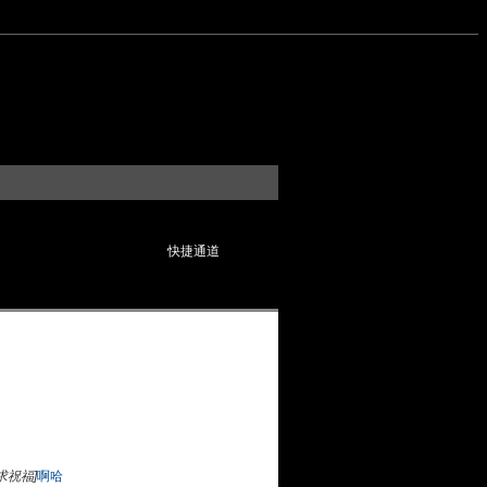
快捷通道
求祝福]
啊哈