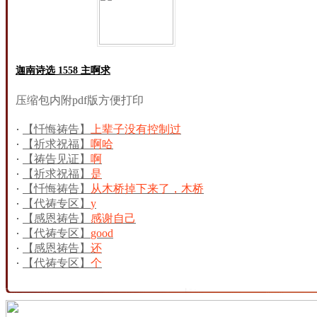
迦南诗选 1558 主啊求
压缩包内附pdf版方便打印
【忏悔祷告】
上辈子没有控制过
【祈求祝福】
啊哈
【祷告见证】
啊
【祈求祝福】
是
【忏悔祷告】
从木桥掉下来了，木桥
烂了
【代祷专区】
y
【感恩祷告】
感谢自己
【代祷专区】
good
【感恩祷告】
还
【代祷专区】
个