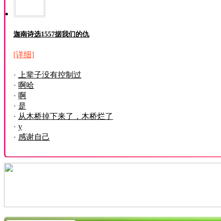
迦南诗选1557据我们的仇
[详细]
上辈子没有控制过
啊哈
啊
是
从木桥掉下来了，木桥烂了
y
感谢自己