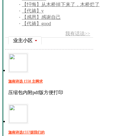
【忏悔】从木桥掉下来了，木桥烂了
【代祷】y
【感恩】感谢自己
【代祷】good
我有话说>>
业主小区
迦南诗选 1558 主啊求
压缩包内附pdf版方便打印
迦南诗选1557据我们的