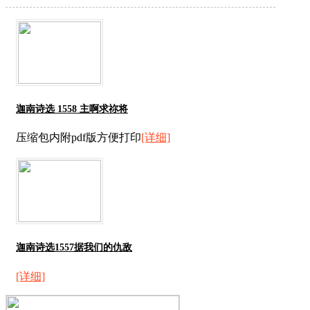
迦南诗选 1558 主啊求祢将
压缩包内附pdf版方便打印
[详细]
迦南诗选1557据我们的仇敌
[详细]