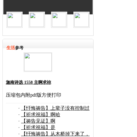
生活
参考
迦南诗选 1558 主啊求祢
压缩包内附pdf版方便打印
【忏悔祷告】上辈子没有控制过
【祈求祝福】啊哈
【祷告见证】啊
【祈求祝福】是
【忏悔祷告】从木桥掉下来了，