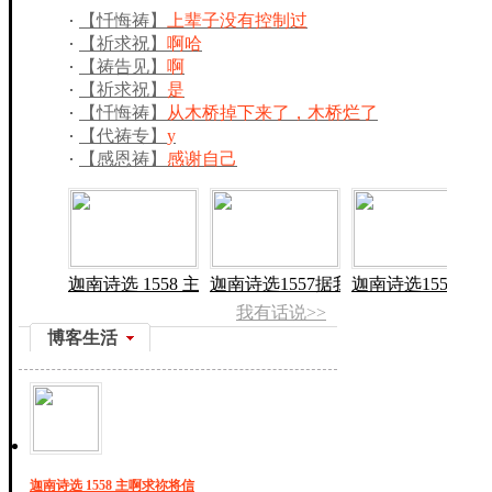
【忏悔祷】
上辈子没有控制过
【祈求祝】
啊哈
【祷告见】
啊
【祈求祝】
是
【忏悔祷】
从木桥掉下来了，木桥烂了
【代祷专】
y
【感恩祷】
感谢自己
迦南诗选 1558 主
迦南诗选1557据我
迦南诗选1556耶和
我有话说>>
博客生活
迦南诗选 1558 主啊求祢将信