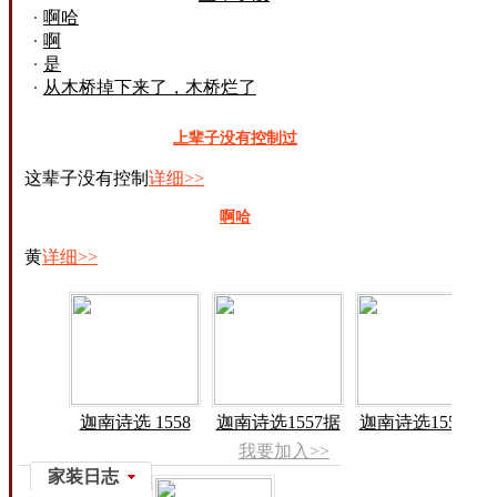
啊哈
有控制过
啊
是
从木桥掉下来了，木桥烂了
上辈子没有控制过
这辈子没有控制
详细>>
啊哈
黄
详细>>
迦南诗选 1558
迦南诗选1557据
迦南诗选1556耶
我要加入>>
家装日志