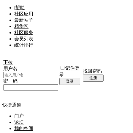
|帮助
社区应用
最新帖子
精华区
社区服务
会员列表
统计排行
下拉
记住登
用户名
找回密码
录
注册
密 码
登录
快捷通道
门户
论坛
我的空间