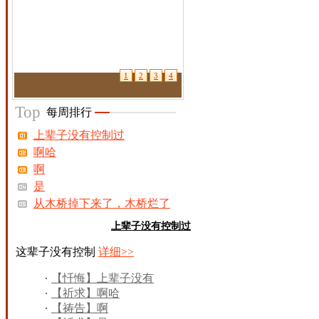
1
2
3
4
Top
每周排行
上辈子没有控制过
啊哈
啊
是
从木桥掉下来了，木桥烂了
上辈子没有控制过
这辈子没有控制
详细>>
【忏悔】上辈子没有
控制过
【祈求】啊哈
【祷告】啊