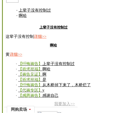
上辈子没有控制过
啊哈
上辈子没有控制过
这辈子没有控制
详细>>
啊哈
黄
详细>>
【忏悔祷告】
上辈子没有控制过
【祈求祝福】
啊哈
【祷告见证】
啊
【祈求祝福】
是
【忏悔祷告】
从木桥掉下来了，木桥烂了
【代祷专区】
y
【感恩祷告】
感谢自己
我要加入>>
网购卖场