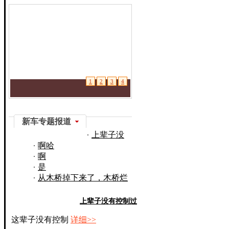
1
2
3
4
新车专题报道
上辈子没
啊哈
有控制过
啊
是
从木桥掉下来了，木桥烂
了
上辈子没有控制过
这辈子没有控制
详细>>