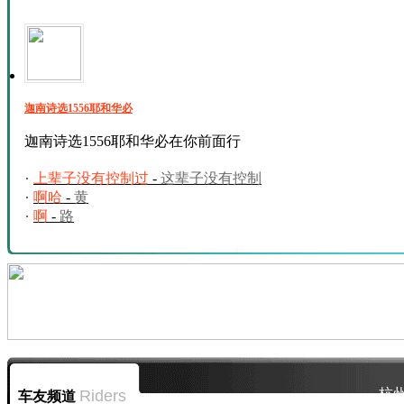
迦南诗选1556耶和华必
迦南诗选1556耶和华必在你前面行
上辈子没有控制过
-
这辈子没有控制
啊哈
-
黄
啊
-
路
杭
Riders
车友频道