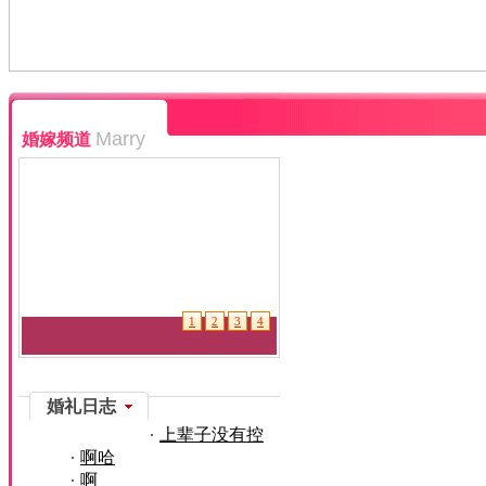
Marry
婚嫁频道
1
2
3
4
婚礼日志
上辈子没有控
啊哈
制过
啊