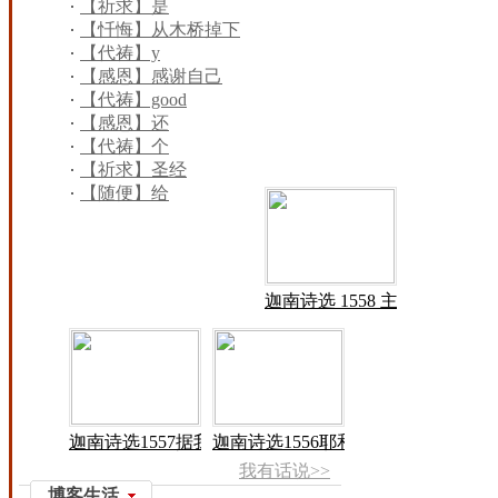
【祈求】是
【忏悔】从木桥掉下
来了，木桥
【代祷】y
【感恩】感谢自己
【代祷】good
【感恩】还
【代祷】个
【祈求】圣经
【随便】给
迦南诗选 1558 主啊
迦南诗选1557据我们
迦南诗选1556耶和华
我有话说>>
博客生活