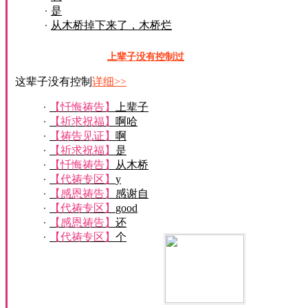
是
从木桥掉下来了，木桥烂
了
上辈子没有控制过
这辈子没有控制
详细>>
【忏悔祷告】
上辈子
没有控制过
【祈求祝福】
啊哈
【祷告见证】
啊
【祈求祝福】
是
【忏悔祷告】
从木桥
掉下来了，木桥
【代祷专区】
y
【感恩祷告】
感谢自
己
【代祷专区】
good
【感恩祷告】
还
【代祷专区】
个