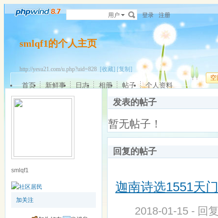
用户
登录
注册
smlqf1的个人主页
http://yesu21.com/u.php?uid=828
[收藏]
[复制]
空
首页
新鲜事
日志
相册
帖子
个人资料
发表的帖子
暂无帖子！
回复的帖子
smlqf1
迦南诗选1551天
加关注
2018-01-15 - 