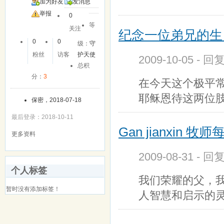
加为好友
发消息
举报
0
等
关注
纪念一位弟兄的生
0
0
级：
守
粉丝
访客
护天使
2009-10-05 - 
总积
分：
3
在今天这个极平
耶稣恩待这两位
保密，2018-07-18
最后登录：2018-10-11
Gan jianxin 
更多资料
2009-08-31 - 
个人标签
我们荣耀的父，
暂时没有添加标签！
人智慧和启示的