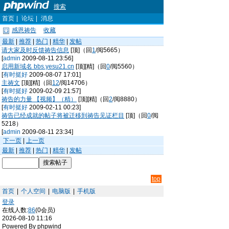
搜索
首页
|
论坛
|
消息
感恩祷告
收藏
最新
|
推荐
|
热门
|
精华
|
发帖
请大家及时反馈祷告信息
[顶]（回
1
/阅5665）
[
admin
2009-08-11 23:56]
启用新域名 bbs.yesu21.cn
[顶][精]（回
0
/阅5560）
[
有时挺好
2009-08-07 17:01]
主祷文
[顶][精]（回
12
/阅14706）
[
有时挺好
2009-02-09 21:57]
祷告的力量 【视频】（精）
[顶][精]（回
2
/阅8880）
[
有时挺好
2009-02-11 00:23]
祷告已经成就的帖子将被迁移到祷告见证栏目
[顶]（回
0
/阅
5218）
[
admin
2009-08-11 23:34]
下一页
|
上一页
最新
|
推荐
|
热门
|
精华
|
发帖
top
首页
|
个人空间
|
电脑版
|
手机版
登录
在线人数:
86
(0会员)
2026-08-10 11:16
Powered By phpwind