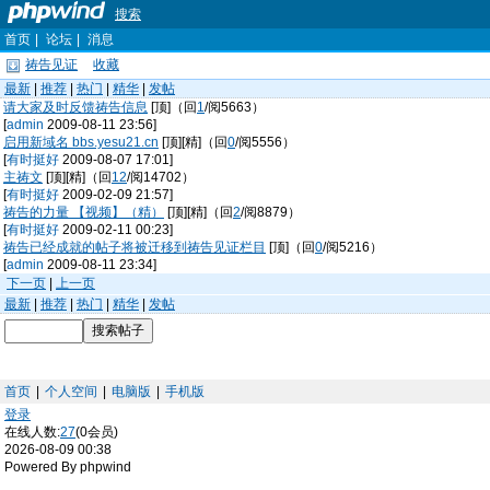
搜索
首页
|
论坛
|
消息
祷告见证
收藏
最新
|
推荐
|
热门
|
精华
|
发帖
请大家及时反馈祷告信息
[顶]（回
1
/阅5663）
[
admin
2009-08-11 23:56]
启用新域名 bbs.yesu21.cn
[顶][精]（回
0
/阅5556）
[
有时挺好
2009-08-07 17:01]
主祷文
[顶][精]（回
12
/阅14702）
[
有时挺好
2009-02-09 21:57]
祷告的力量 【视频】（精）
[顶][精]（回
2
/阅8879）
[
有时挺好
2009-02-11 00:23]
祷告已经成就的帖子将被迁移到祷告见证栏目
[顶]（回
0
/阅5216）
[
admin
2009-08-11 23:34]
下一页
|
上一页
最新
|
推荐
|
热门
|
精华
|
发帖
首页
|
个人空间
|
电脑版
|
手机版
登录
在线人数:
27
(0会员)
2026-08-09 00:38
Powered By phpwind