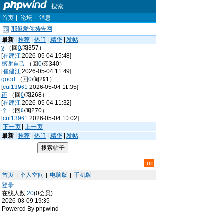
搜索
首页
|
论坛
|
消息
耶稣爱你祷告网
最新
|
推荐
|
热门
|
精华
|
发帖
y
（回
0
/阅357）
[
崔建江
2026-05-04 15:48]
感谢自己
（回
0
/阅340）
[
崔建江
2026-05-04 11:49]
good
（回
0
/阅291）
[
cui13961
2026-05-04 11:35]
还
（回
0
/阅268）
[
崔建江
2026-05-04 11:32]
个
（回
0
/阅270）
[
cui13961
2026-05-04 10:02]
下一页
|
上一页
最新
|
推荐
|
热门
|
精华
|
发帖
top
首页
|
个人空间
|
电脑版
|
手机版
登录
在线人数:
20
(0会员)
2026-08-09 19:35
Powered By phpwind